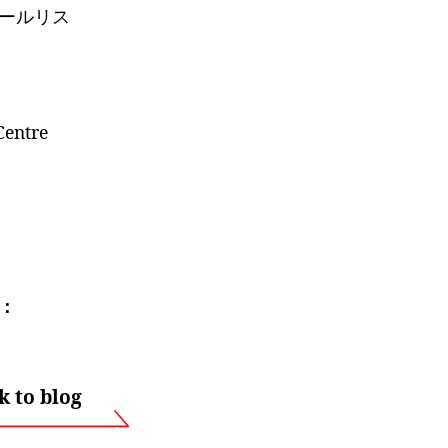
ールリス
Centre
：
to blog