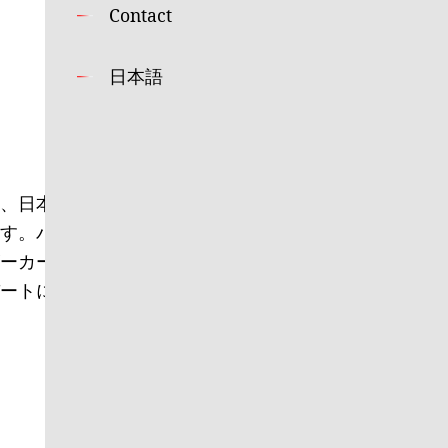
Contact
日本語
、日本人学校小学部チャ
す。パシリスパークの近
ーカート、お化け屋敷な
ートに人気があります。